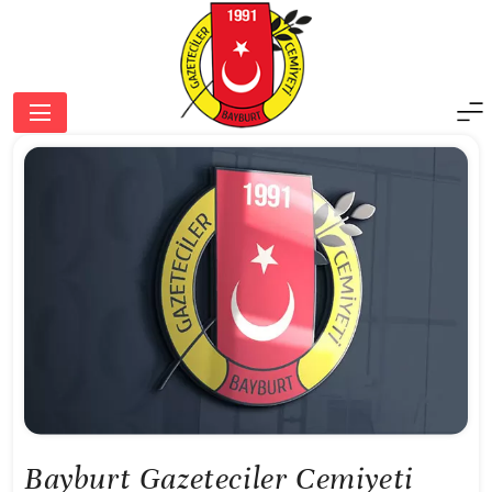
Skip
to
content
Bayburt Gazeteciler Cemiyeti
Bayburt Gazeteciler Cemiyeti