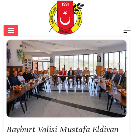
Skip
to
content
Bayburt Gazeteciler Cemiyeti
Bayburt Valisi Mustafa Eldivan